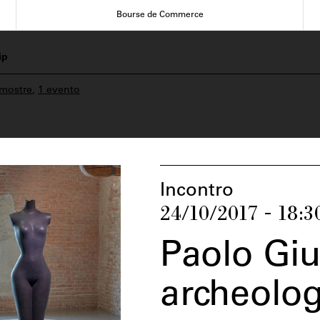
Bourse de Commerce
ip
 mostre
,
1 evento
Incontro
24/10/2017 - 18:3
Paolo Giul
archeolog