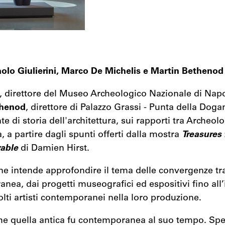
aolo Giulierini, Marco De Michelis e Martin Bethenod
, direttore del Museo Archeologico Nazionale di Napo
thenod
, direttore di Palazzo Grassi - Punta della Doga
te di storia dell'architettura, sui rapporti tra Archeolo
a partire dagli spunti offerti dalla mostra
Treasures
vable
di Damien Hirst.
e intende approfondire il tema delle convergenze tr
nea, dai progetti museografici ed espositivi fino all’
ti artisti contemporanei nella loro produzione.
che quella antica fu contemporanea al suo tempo. Sp