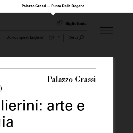
Palazzo Grassi — Punta Della Dogana
Biglietteria
Do you speak English?
Cerca
Palazzo Grassi
0
ierini: arte e
ia