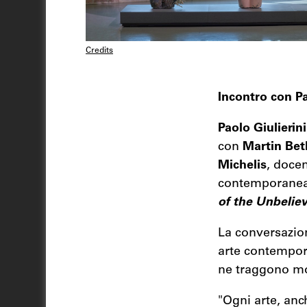
Credits
Incontro con P
Paolo Giulierini
con
Martin Be
Michelis
, docen
contemporanea, 
of the Unbelie
La conversazion
arte contempora
ne traggono mol
"Ogni arte, an