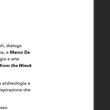
li, dialoga
na, e
Marco De
gia e arte
 from the Wreck
a archeologia e
ispirazione che
esso