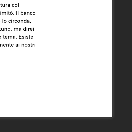
tura col
imitò. Il banco
 lo circonda,
tuno, ma direi
o tema. Esiste
lmente ai nostri