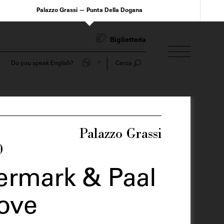
Palazzo Grassi — Punta Della Dogana
Biglietteria
Do you speak English?
Cerca
Palazzo Grassi
0
ermark & Paal
ove