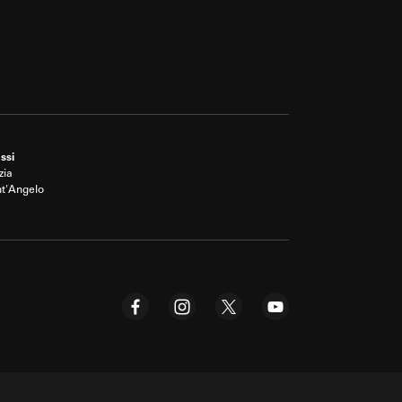
ssi
zia
nt'Angelo