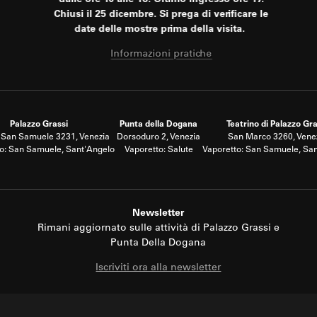
dalle ore 10 alle 18. Ultimo ingresso ore 17.
Chiusi il 25 dicembre. Si prega di verificare le
date delle mostre prima della visita.
Informazioni pratiche
Palazzo Grassi
Punta della Dogana
Teatrino di Palazzo Gra
San Samuele 3231, Venezia
Dorsoduro 2, Venezia
San Marco 3260, Vene
o: San Samuele, Sant'Angelo
Vaporetto: Salute
Vaporetto: San Samuele, Sa
Newsletter
Rimani aggiornato sulle attività di Palazzo Grassi e
Punta Della Dogana
Iscriviti ora alla newsletter