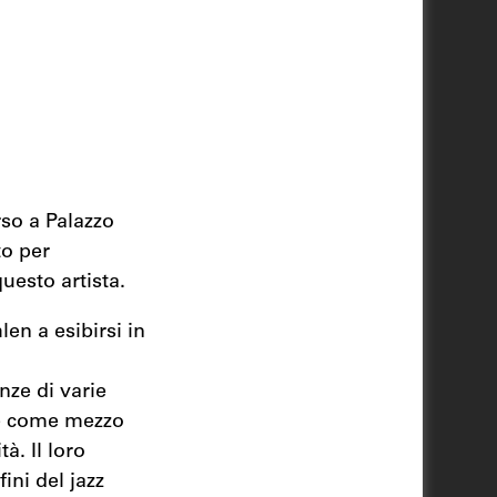
rso a Palazzo
to per
uesto artista.
len a esibirsi in
nze di varie
one come mezzo
à. Il loro
ini del jazz