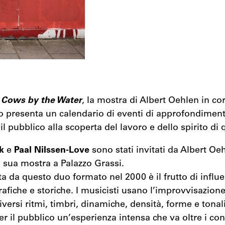
i
Cows by the Water
, la mostra di Albert Oehlen in co
o presenta un calendario di eventi di approfondimen
 pubblico alla scoperta del lavoro e dello spirito di q
rk
e
Paal Nilssen-Love
sono stati invitati da Albert Oeh
 sua mostra a Palazzo Grassi.
a da questo duo formato nel 2000 è il frutto di influe
rafiche e storiche. I musicisti usano l’improvvisazi
versi ritmi, timbri, dinamiche, densità, forme e tonalit
er il pubblico un’esperienza intensa che va oltre i conf