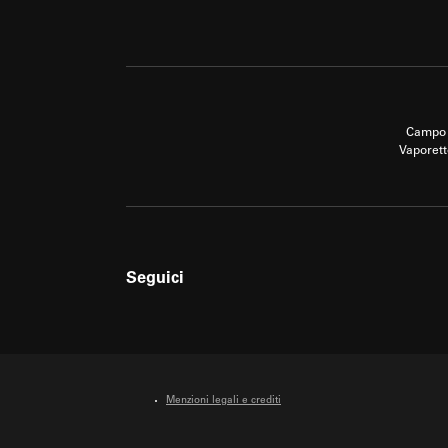
Campo 
Vaporett
Seguici
Menzioni legali e crediti