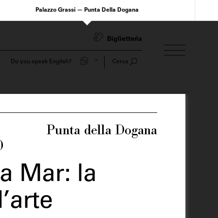
Palazzo Grassi — Punta Della Dogana
Biglietteria
Do you speak English?
Cerca
Punta della Dogana
0
 Mar: la
’arte