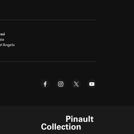
ssi
zia
nt'Angelo
Pinault Collection