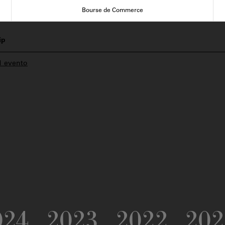
Bourse de Commerce
ip
1 evento
024
2023
2022
202