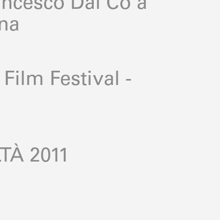
ncesco Dal Co a
na
Film Festival -
LTÀ 2011