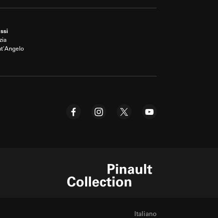
ssi
zia
nt'Angelo
Pinault Collection
Italiano