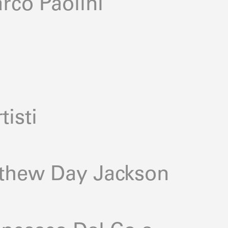
rco Paolini
tisti
tthew Day Jackson