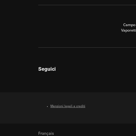
Campo 
Vaporett
Seguici
Menzioni legali e crediti
Français