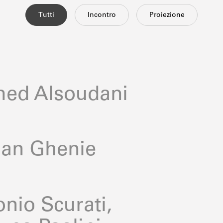
Tutti
Incontro
Proiezione
med Alsoudani
ian Ghenie
nio Scurati,