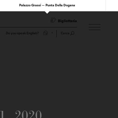
Palazzo Grassi — Punta Della Dogana
Biglietteria
Do you speak English?
Cerca
1
2020