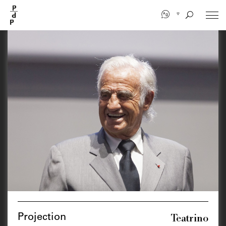
Aller
au
contenu
principal
Teatrino
Projection