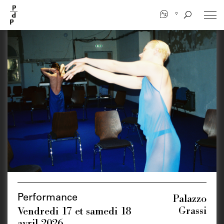
Aller
au
contenu
principal
Palazzo
Performance
Grassi
Vendredi 17 et samedi 18
avril 2026