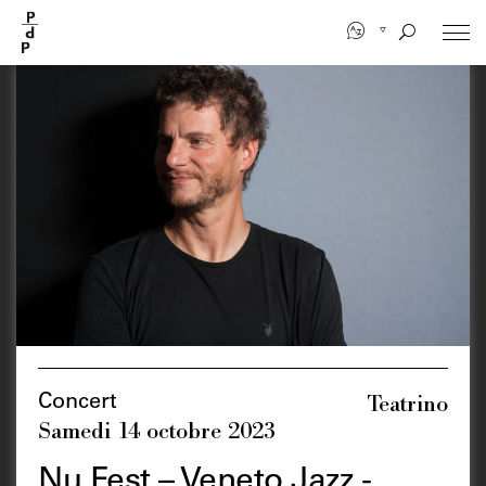
Aller
au
contenu
principal
Teatrino
Concert
Samedi 14 octobre 2023
Nu Fest – Veneto Jazz -