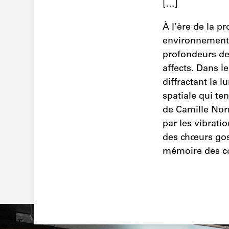
[…]
À l’ère de la p
environnements 
profondeurs de 
affects. Dans l
diffractant la 
spatiale qui t
de Camille Norm
par les vibrati
des chœurs gosp
mémoire des c