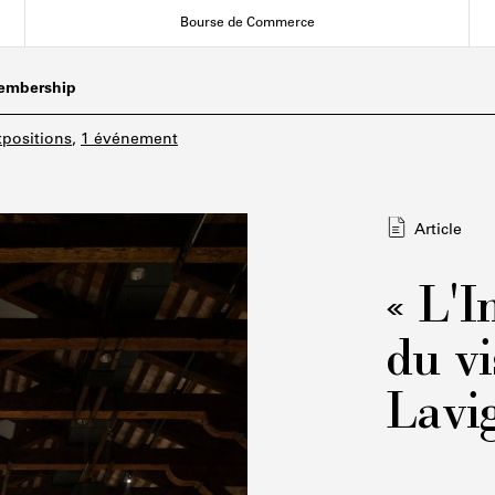
Bourse de Commerce
embership
xpositions
,
1 événement
Article
« L'
du v
Lavi