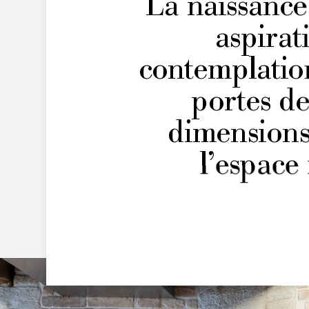
La naissance 
aspi­ra
contemplation
portes d
dimensions
l’espace 