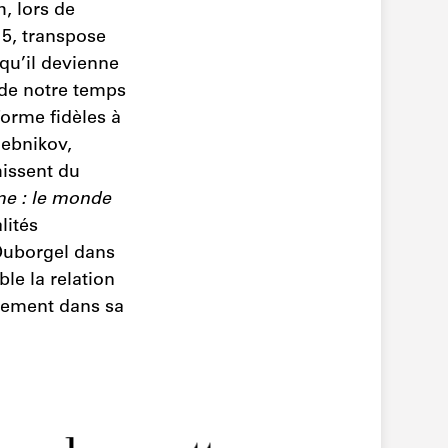
, lors de
15, transpose
qu’il devienne
 de notre temps
forme fidèles à
lebnikov,
hissent du
e : le monde
lités
 Duborgel dans
ble la relation
eulement dans sa