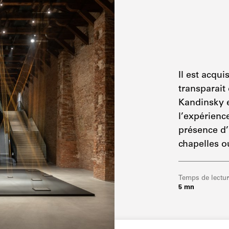
Il est acqu
transparait
Kandinsky e
l’expérienc
présence d’i
chapelles o
Temps de lectu
5 mn