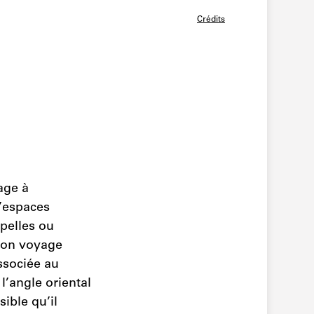
Crédits
age à
d’espaces
apelles ou
 son voyage
ssociée au
’angle oriental
ible qu’il