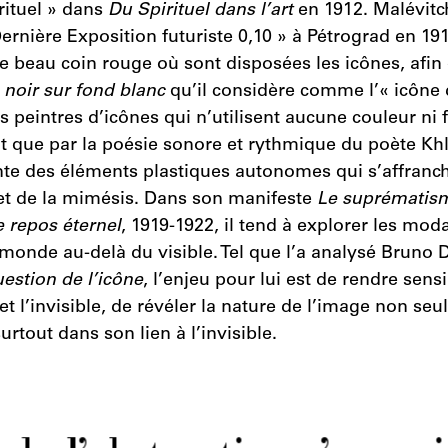
ituel » dans
Du Spirituel dans l’art
en 1912. Malévitch
Dernière Exposition futuriste 0,10 » à Pétrograd en 19
e beau coin rouge où sont disposées les icônes, afin 
 noir sur fond blanc
qu’il considère comme l’« icône
es peintres d’icônes qui n’utilisent aucune couleur ni 
ant que par la poésie sonore et rythmique du poète Kh
te des éléments plastiques auto­nomes qui s’affranc
et de la mimésis. Dans son manifeste
Le suprématism
e repos éternel
, 1919­-1922, il tend à explorer les moda
monde au-­delà du visible. Tel que l’a analysé Bruno
uestion de l’icône
, l’enjeu pour lui est de rendre sensi
e et l’invisible, de révéler la nature de l’image non s
surtout dans son lien à l’invisible.