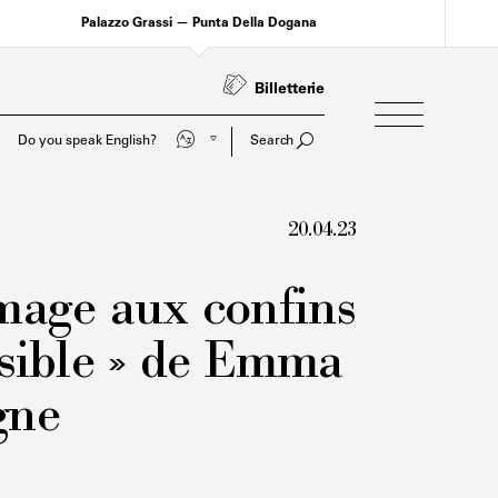
Palazzo Grassi — Punta Della Dogana
Billetterie
Parli italiano?
Search
20.04.23
Image aux confins
isible » de Emma
gne