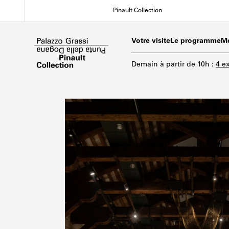
Aller
Pinault Collection
au
contenu
principal
Votre visite
Le programme
M
Demain
à partir de
10h
:
4 e