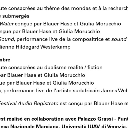
ute consacrées au thème des mondes et à la recherc
s submergés
 Water
conçue par Blauer Hase et Giulia Morucchio
çue par Blauer Hase et Giulia Morucchio
 Sound
, performance live de la compositrice et
sound
ienne Hildegard Westerkamp
mbre
te consacrées au dualisme realité / fiction
ar Blauer Hase et Giulia Morucchio
e par Blauer Hase et Giulia Morucchio
s
, performance live de l'artiste sudafricain James We
estival Audio Registrato
est conçu par Blauer Hase et
st réalisé en collaboration avec Palazzo Grassi - Punt
eca Nazionale Marciana, Università IUAV di Venezia,