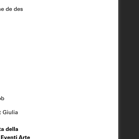
he de des
bb
 Giulia
a della
 Eventi Arte