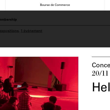
Bourse de Commerce
embership
expositions
,
1 événement
Conce
20/11
He