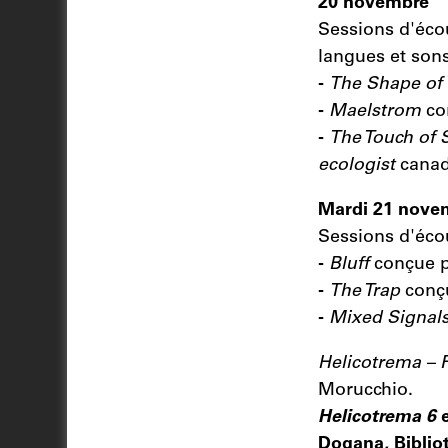
20 novembre
Sessions d'éco
langues et son
-
The Shape of
-
Maelstrom
con
-
The Touch of
ecologist
canad
Mardi 21 nove
Sessions d'écou
-
Bluff
conçue p
-
The Trap
conçu
-
Mixed Signal
Helicotrema – F
Morucchio.
Helicotrema 6
e
Dogana, Bibliot