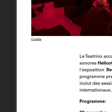
Crédits
Le Teatrino acc
sonores
Helico
l'exposition
Tre
programme pren
inclut des sess
internationaux.
Programme: