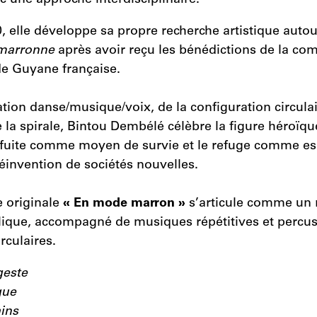
0, elle développe sa propre recherche artistique auto
marronne
après avoir reçu les bénédictions de la c
e Guyane française.
lation danse/musique/voix, de la configuration circula
la spirale, Bintou Dembélé célèbre la figure héroïqu
la fuite comme moyen de survie et le refuge comme e
réinvention de sociétés nouvelles.
 originale
« En mode marron »
s’articule comme un ri
ique, accompagné de musiques répétitives et percus
culaires.
geste
gue
ins