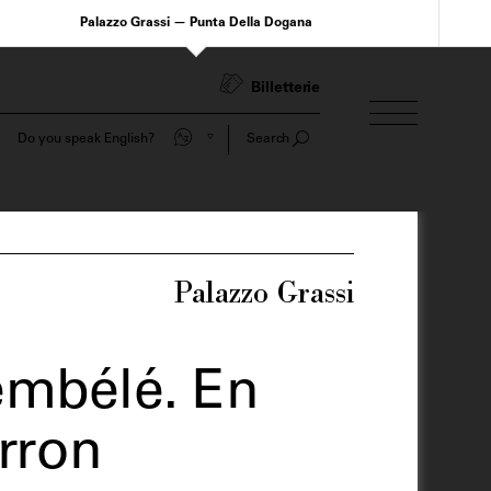
Palazzo Grassi — Punta Della Dogana
Billetterie
Do you speak English?
Search
Palazzo Grassi
e
embélé. En
rron