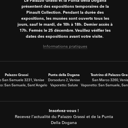
Le Palazzo Grassi et la Punta della Dogana
présentent des expositions temporaires de la
Pinault Collection. Pendant la durée des
expositions, les musées sont ouverts tous les
jours, sauf le mardi, de 10h à 18h. Dernier accès à
17h. Fermés le 25 décembre. Veuillez vérifier les
dates des expositions avant votre visite.
Informations pratiques
Palazzo Grassi
Punta della Dogana
Teatrino di Palazzo Gra
 San Samuele 3231, Venise
Dorsoduro 2, Venise
San Marco 3260, Veni
to: San Samuele, Sant'Angelo
Vaporetto: Salute
Vaporetto: San Samuele, San
Inscrivez-vous !
Recevez l’actualité du Palazzo Grassi et de la Punta
Della Dogana