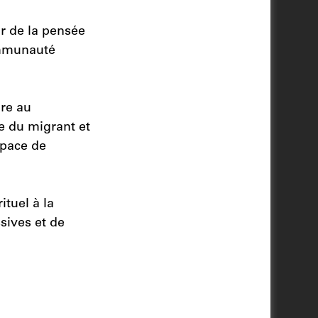
ur de la pensée
ommunauté
ire au
e du migrant et
space de
tuel à la
sives et de