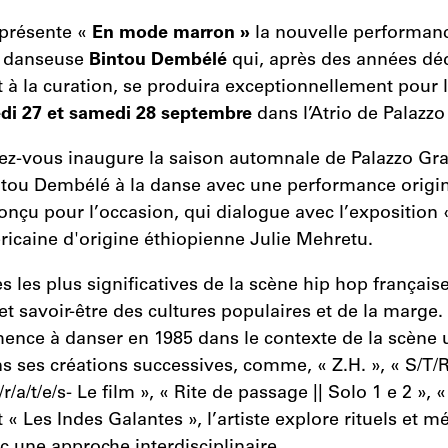
présente «
En mode marron »
la nouvelle performanc
t danseuse
Bintou Dembélé
qui, après des années déd
 à la curation, se produira exceptionnellement pour l
di 27 et samedi 28 septembre
dans l’Atrio de Palazzo
ez-vous inaugure la saison automnale de Palazzo Gra
intou Dembélé à la danse avec une performance origi
nçu pour l’occasion, qui dialogue avec l’exposition
éricaine d'origine éthiopienne Julie Mehretu.
s les plus significatives de la scène hip hop française
 et savoir-être des cultures populaires et de la marge.
ce à danser en 1985 dans le contexte de la scène
s ses créations successives, comme, « Z.H. », « S/T/R
t/r/a/t/e/s- Le film », « Rite de passage || Solo 1 e 2 », 
t « Les Indes Galantes », l’artiste explore rituels et 
c une approche interdisciplinaire.