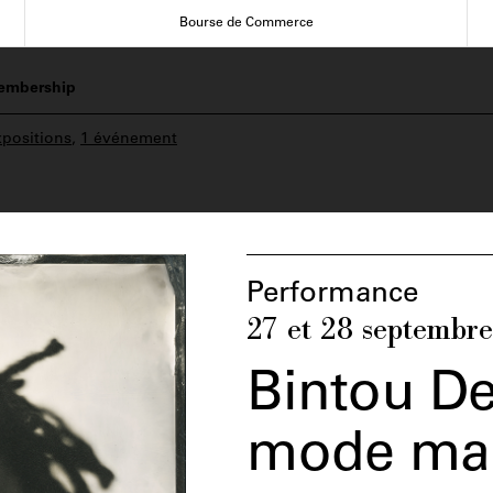
Bourse de Commerce
embership
xpositions
,
1 événement
Performance
27 et 28 septembr
Bintou D
mode ma