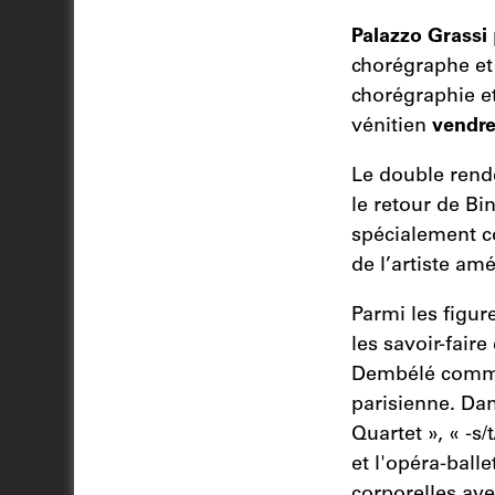
Palazzo Grassi
chorégraphe e
chorégraphie et
vénitien
vendre
Le double rend
le retour de B
spécialement co
de l’artiste am
Parmi les figure
les savoir-faire
Dembélé commen
parisienne. Dan
Quartet », « -s/
et l'opéra-balle
corporelles ave