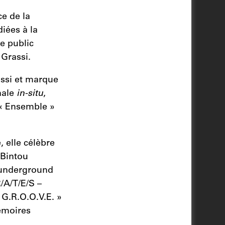
e de la
iées à la
e public
 Grassi.
ssi et marque
nale
in-situ
,
 « Ensemble »
, elle célèbre
 Bintou
 underground
/A/T/E/S –
« G.R.O.O.V.E. »
mémoires