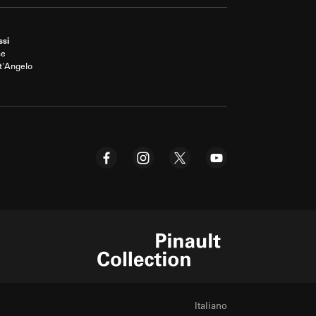
ssi
se
t'Angelo
Pinault Collection
Italiano