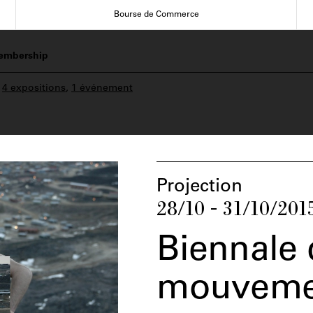
Bourse de Commerce
embership
:
4 expositions
,
1 événement
Projection
28/10 - 31/10/201
Biennale 
mouveme