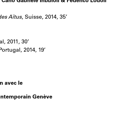
c
Carlo Gabriele Tribbioli & Federico Lodoli
des Aïtus
, Suisse, 2014, 35’
al, 2011, 30’
 Portugal, 2014, 19’
n avec le
Contemporain Genève