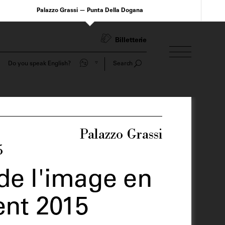
Palazzo Grassi — Punta Della Dogana
Billetterie
Do you speak English?
Search
Palazzo Grassi
5
de l'image en
nt 2015