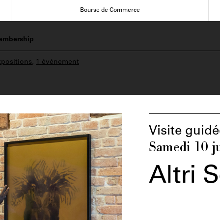
Bourse de Commerce
embership
xpositions
,
1 événement
Visite guidé
Samedi 10 j
Altri 