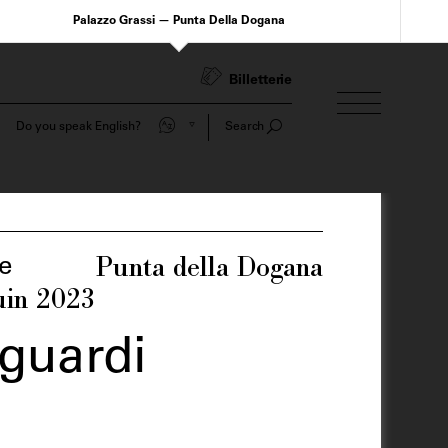
Palazzo Grassi — Punta Della Dogana
Billetterie
Do you speak English?
Search
Punta della Dogana
e
uin 2023
Sguardi