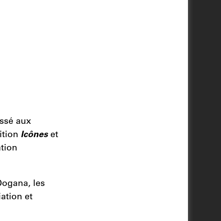
essé aux
sition
Icônes
et
ation
Dogana, les
ation et