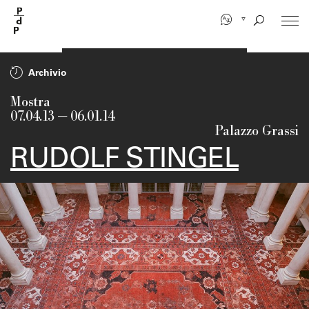
Salta
al
contenuto
principale
Archivio
Mostra
07.04.13
—
06.01.14
Palazzo Grassi
RUDOLF STINGEL