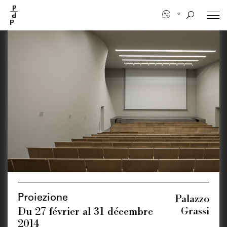
Salta
al
contenuto
principale
Palazzo
Proiezione
Grassi
Du 27 février al 31 décembre
2014