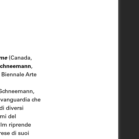
ame
(Canada,
Schneemann
,
a Biennale Arte
e Schneemann,
'avanguardia che
di diversi
mi del
film riprende
rese di suoi