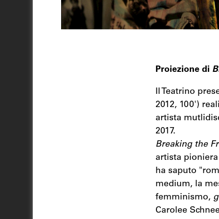
Proiezione di
B
Il Teatrino pre
2012, 100') rea
artista mutlidis
2017.
Breaking the F
artista pionier
ha saputo "romp
medium, la mes
femminismo,
g
Carolee Schneem