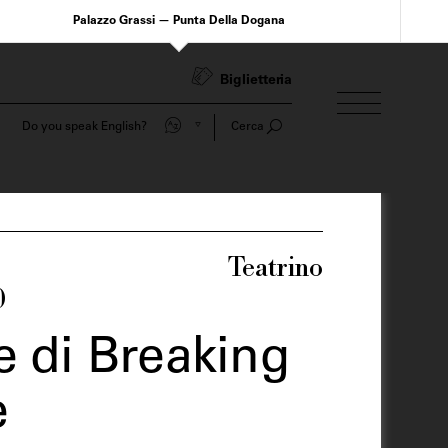
Palazzo Grassi — Punta Della Dogana
Biglietteria
Do you speak English?
Cerca
Teatrino
0
e di Breaking
e