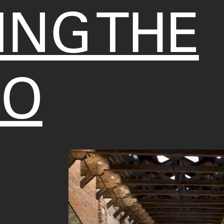
ING THE
IO