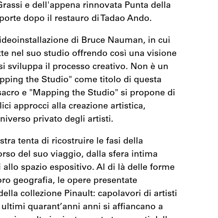
 Grassi e dell'appena rinnovata Punta della
porte dopo il restauro di Tadao Ando.
 videoinstallazione di Bruce Nauman, in cui
otte nel suo studio offrendo così una visione
si sviluppa il processo creativo. Non è un
apping the Studio" come titolo di questa
o sacro e "Mapping the Studio" si propone di
ici approcci alla creazione artistica,
niverso privato degli artisti.
tra tenta di ricostruire le fasi della
orso del suo viaggio, dalla sfera intima
i allo spazio espositivo. Al di là delle forme
loro geografia, le opere presentate
ella collezione Pinault: capolavori di artisti
ltimi quarant’anni anni si affiancano a