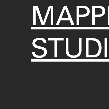
MAPP
STUD