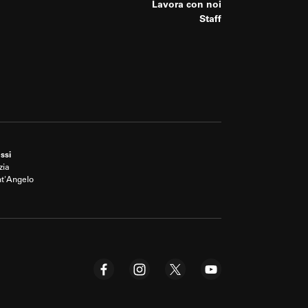
Lavora con noi
Staff
ssi
zia
nt'Angelo