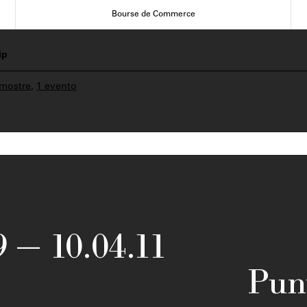
Bourse de Commerce
ip
 mostre
,
1 evento
9
—
10.04.11
Pun