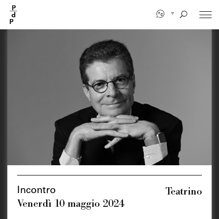
Salta
al
contenuto
principale
Teatrino
Incontro
Venerdì 10 maggio 2024