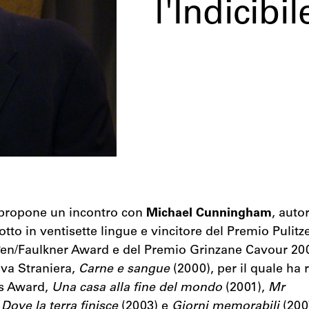
l'Indicibil
 propone un incontro con
Michael Cunningham
, auto
otto in ventisette lingue e vincitore del Premio Pulitze
 Pen/Faulkner Award e del Premio Grinzane Cavour 200
iva Straniera,
Carne e sangue
(2000), per il quale ha r
’s Award,
Una casa alla fine del mondo
(2001),
Mr
,
Dove la terra finisce
(2003) e
Giorni memorabili
(200