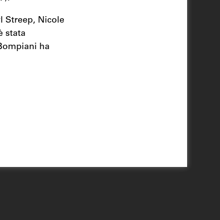
yl Streep, Nicole
 stata
 Bompiani ha