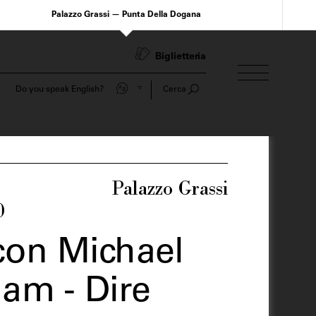
Palazzo Grassi — Punta Della Dogana
Biglietteria
Do you speak English?
Cerca
Palazzo Grassi
0
con Michael
am - Dire