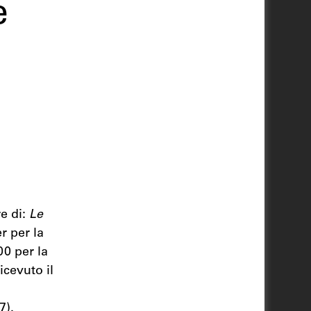
e
re di:
Le
r per la
0 per la
icevuto il
7).