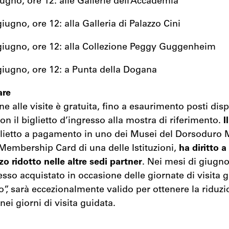
iugno, ore 12: alle Gallerie dell’Accademia
iugno, ore 12: alla Galleria di Palazzo Cini
giugno, ore 12: alla Collezione Peggy Guggenheim
giugno, ore 12: a Punta della Dogana
are
e alle visite è gratuita, fino a esaurimento posti disp
on il biglietto d’ingresso alla mostra di riferimento.
I
glietto a pagamento in uno dei Musei del Dorsoduro
a Membership Card di una delle Istituzioni,
ha diritto a
zo ridotto nelle altre sedi partner
. Nei mesi di giugno
resso acquistato in occasione delle giornate di visita 
o”, sarà eccezionalmente valido per ottenere la riduzi
 nei giorni di visita guidata.