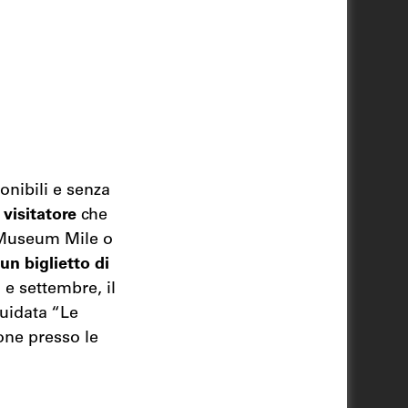
onibili e senza
l visitatore
che
 Museum Mile o
 un biglietto di
 e settembre, il
guidata “Le
one presso le