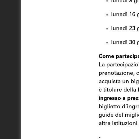
lunedì 9 g
lunedì 16 g
lunedì 23 
lunedì 30 
Come partecip
La partecipazion
prenotazione, c
acquista un bi
è titolare dell
ingresso a prez
biglietto d’ing
guide del migli
altre istituzioni
-