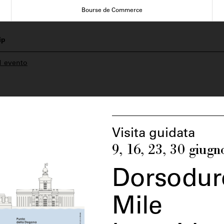
Bourse de Commerce
ip
1 evento
Visita guidata
9, 16, 23, 30 giug
Dorsodu
Mile