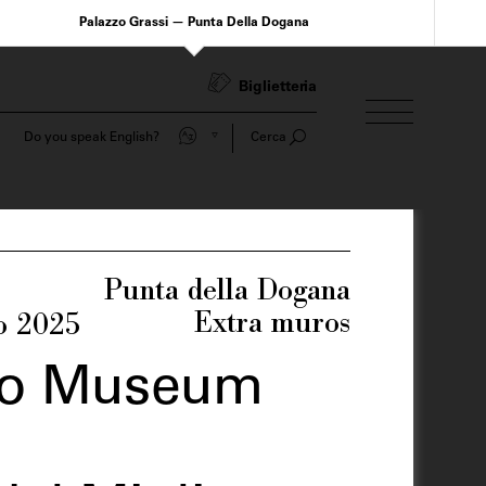
Palazzo Grassi — Punta Della Dogana
Biglietteria
Do you speak English?
Cerca
Punta della Dogana
Extra muros
no 2025
ro Museum