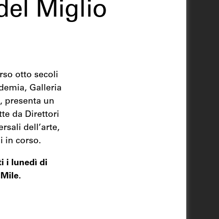
del Miglio
rso otto secoli
demia, Galleria
, presenta un
tte da Direttori
rsali dell’arte,
i in corso.
i i lunedì di
 Mile.