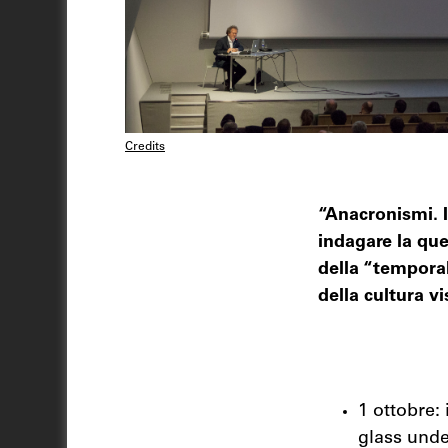
Credits
“Anacronismi. I
indagare la qu
della “temporal
della cultura vi
1 ottobre:
glass unde