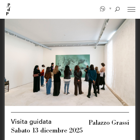
Salta
al
contenuto
principale
Palazzo Grassi
Visita guidata
Sabato 13 dicembre 2025