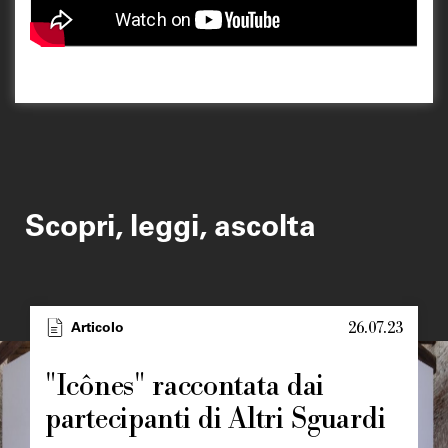
Scopri, leggi, ascolta
26.07.23
Type
Articolo
Image
principale
"Icônes" raccontata dai
partecipanti di Altri Sguardi