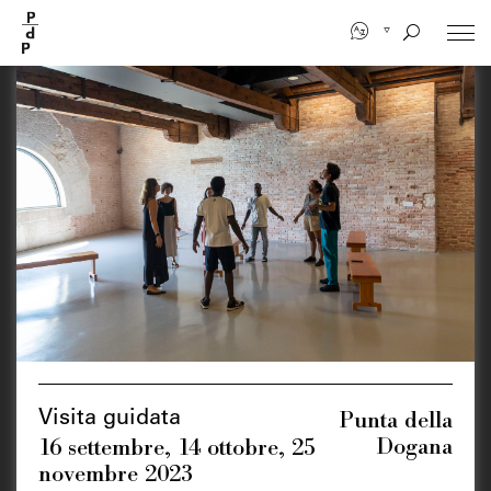
Salta
al
contenuto
principale
Punta della
Visita guidata
Dogana
16 settembre, 14 ottobre, 25
novembre 2023