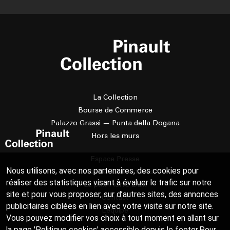
La Collection
Bourse de Commerce
Palazzo Grassi — Punta della Dogana
Hors les murs
Espace Presse
Nous utilisons, avec nos partenaires, des cookies pour
La résidence d'artistes
réaliser des statistiques visant à évaluer le trafic sur notre
Le prix Pierre Daix
site et pour vous proposer, sur d’autres sites, des annonces
Contact
publicitaires ciblées en lien avec votre visite sur notre site.
L’équipe
Vous pouvez modifier vos choix à tout moment en allant sur
la page 'Politique cookies' accessible depuis le footer.Pour