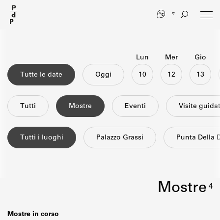
Salta
al
contenuto
principale
Lun
Mer
Gio
Tutte le date
Oggi
10
12
13
Tutti
mostre
eventi
visite guida
Tutti i luoghi
Palazzo Grassi
Punta Della
mostre
4
Mostre in corso