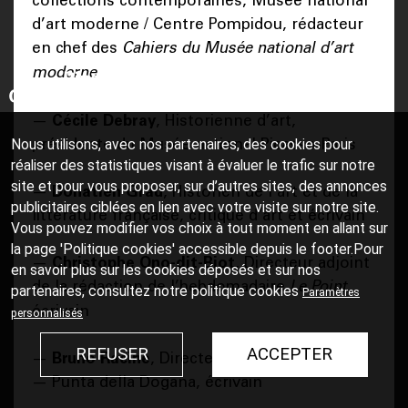
d’art moderne / Centre Pompidou, rédacteur
en chef des
Cahiers du Musée national d’art
moderne
—
Cécile Debray
, Historienne d’art,
présidente du Musée national Picasso-Paris
Nous utilisons, avec nos partenaires, des cookies pour
réaliser des statistiques visant à évaluer le trafic sur notre
site et pour vous proposer, sur d’autres sites, des annonces
—
Donatien Grau
, Historien de l’art et de la
publicitaires ciblées en lien avec votre visite sur notre site.
littérature française, critique d’art et écrivain
Vous pouvez modifier vos choix à tout moment en allant sur
la page 'Politique cookies' accessible depuis le footer.Pour
—
Christophe Ono-dit-Biot
, Directeur adjoint
en savoir plus sur les cookies déposés et sur nos
de la rédaction de l’hebdomadaire
Le Point
,
partenaires, consultez notre
politique cookies
Paramètres
écrivain
personnalisés
REFUSER
ACCEPTER
—
Bruno Racine
, Directeur de Palazzo Grassi
— Punta della Dogana, écrivain