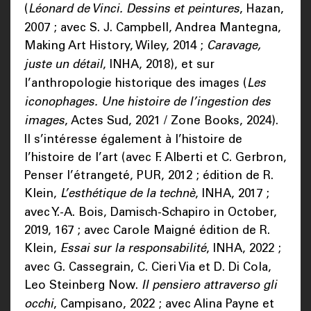
(
Léonard de Vinci. Dessins et peintures
, Hazan,
2007 ; avec S. J. Campbell, Andrea Mantegna,
Making Art History, Wiley, 2014 ;
Caravage,
juste un détail
, INHA, 2018), et sur
l’anthropologie historique des images (
Les
iconophages. Une histoire de l’ingestion des
images
, Actes Sud, 2021 / Zone Books, 2024).
Il s’intéresse également à l’histoire de
l’histoire de l’art (avec F. Alberti et C. Gerbron,
Penser l’étrangeté, PUR, 2012 ; édition de R.
Klein,
L’esthétique de la technè
, INHA, 2017 ;
avec Y.-A. Bois, Damisch-Schapiro in October,
2019, 167 ; avec Carole Maigné édition de R.
Klein,
Essai sur la responsabilité
, INHA, 2022 ;
avec G. Cassegrain, C. Cieri Via et D. Di Cola,
Leo Steinberg Now.
Il pensiero attraverso gli
occhi
, Campisano, 2022 ; avec Alina Payne et