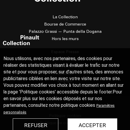
La Collection
Bourse de Commerce
Palazzo Grassi — Punta della Dogana
Hors les murs
Espace Presse
Nous utilisons, avec nos partenaires, des cookies pour
La résidence d'artistes
réaliser des statistiques visant à évaluer le trafic sur notre
Le prix Pierre Daix
site et pour vous proposer, sur d’autres sites, des annonces
Contact
publicitaires ciblées en lien avec votre visite sur notre site.
L’équipe
Vous pouvez modifier vos choix à tout moment en allant sur
la page 'Politique cookies' accessible depuis le footer.Pour
en savoir plus sur les cookies déposés et sur nos
partenaires, consultez notre
politique cookies
Paramètres
Mentions légales
personnalisés
Politique cookies
Politique de confidentialité
REFUSER
ACCEPTER