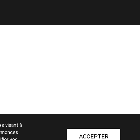
es visant à
 annonces
ACCEPTER
ifier vos