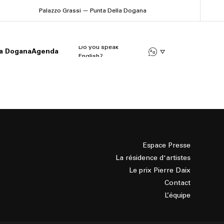
Palazzo Grassi — Punta Della Dogana
Do you speak
la Dogana
Agenda
English?
Espace Presse
La résidence d'artistes
Le prix Pierre Daix
Contact
L’équipe