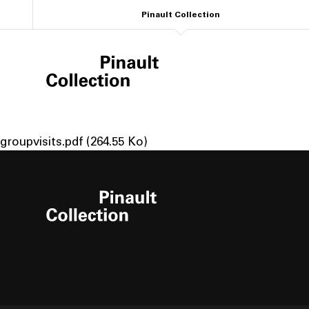
Aller
Pinault Collection
au
contenu
principal
Fichier
groupvisits.pdf
(264.55 Ko)