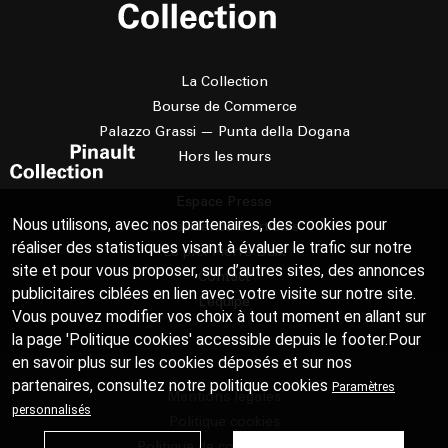
La Collection
Bourse de Commerce
Palazzo Grassi — Punta della Dogana
Hors les murs
Espace Presse
Nous utilisons, avec nos partenaires, des cookies pour
La résidence d'artistes
réaliser des statistiques visant à évaluer le trafic sur notre
Le prix Pierre Daix
site et pour vous proposer, sur d’autres sites, des annonces
Contact
publicitaires ciblées en lien avec votre visite sur notre site.
L’équipe
Vous pouvez modifier vos choix à tout moment en allant sur
la page 'Politique cookies' accessible depuis le footer.Pour
en savoir plus sur les cookies déposés et sur nos
partenaires, consultez notre
politique cookies
Paramètres
Mentions légales
personnalisés
Politique cookies
Politique de confidentialité