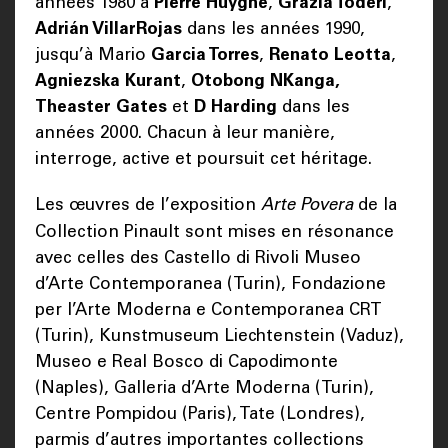
années 1980 à
Pierre Huyghe
,
Grazia Toderi
,
Adrián VillarRojas
dans les années 1990,
jusqu’à Mario
Garcia Torres
,
Renato Leotta
,
Agniezska Kurant
,
Otobong NKanga,
Theaster Gates
et
D Harding
dans les
années 2000. Chacun à leur manière,
interroge, active et poursuit cet héritage.
Les œuvres de l’exposition
Arte Povera
de la
Collection Pinault sont mises en résonance
avec celles des Castello di Rivoli Museo
d’Arte Contemporanea (Turin), Fondazione
per l’Arte Moderna e Contemporanea CRT
(Turin), Kunstmuseum Liechtenstein (Vaduz),
Museo e Real Bosco di Capodimonte
(Naples), Galleria d’Arte Moderna (Turin),
Centre Pompidou (Paris), Tate (Londres),
parmis d’autres importantes collections